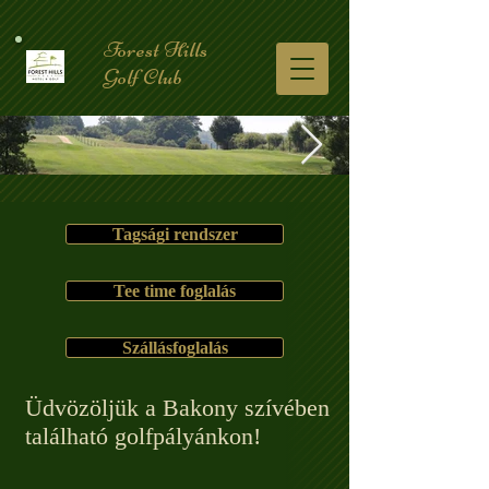
Forest Hills
Golf Club
Tagsági rendszer
Tee time foglalás
Szállásfoglalás
​Üdvözöljük a Bakony szívében
található golfpályánkon!