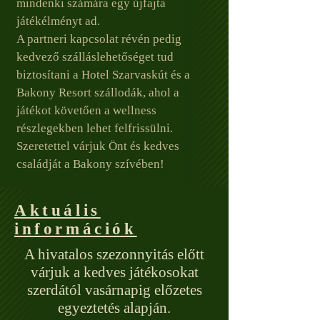
mindenki számára egy újfajta
játékélményt ad.
A partneri kapcsolat révén pedig
kedvező szálláslehetőséget tud
biztosítani a Hotel Szarvaskút és a
Bakony Resort szállodák, ahol a
játékot követően a wellness
részlegekben lehet felfrissülni.
Szeretettel várjuk Önt és kedves
családját a Bakony szívében!
Aktuális
információk
A hivatalos szezonnyitás előtt
várjuk a kedves játékosokat
szerdától vasárnapig előzetes
egyeztetés alapján.