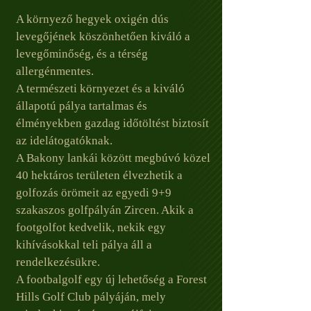
A környező hegyek oxigén dús
levegőjének köszönhetően kiváló a
levegőminőség, és a térség
allergénmentes.
A természeti környezet és a kiváló
állapotú pálya tartalmas és
élményekben gazdag időtöltést biztosít
az idelátogatóknak.
A Bakony lankái között megbúvó közel
40 hektáros területen élvezhetik a
golfozás örömeit az egyedi 9+9
szakaszos golfpályán Zircen. Akik a
footgolfot kedvelik, nekik egy
kihívásokkal teli pálya áll a
rendelkezésükre.
A footbalgolf egy új lehetőség a Forest
Hills Golf Club pályáján, mely